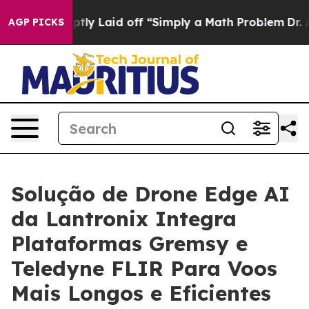
bruptly Laid off “Simply a Math Problem
Dr. Abdul El-
AGP PICKS
Solução de Drone Edge AI
da Lantronix Integra
Plataformas Gremsy e
Teledyne FLIR Para Voos
Mais Longos e Eficientes